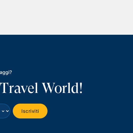
iaggi?
 Travel World!
⌄
Iscriviti