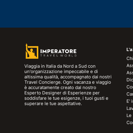
L'
Ch
As
Viaggia in Italia da Nord a Sud con
un'organizzazione impeccabile e di
As
altissima qualità, accompagnato dai nostri
Dic
Travel Concierge. Ogni vacanza e viaggio
Con
è accuratamente creato dal nostro
Esperto Designer di Esperienze per
Can
soddisfare le tue esigenze, i tuoi gusti e
E'
superare le tue aspettative.
La
Le
Con