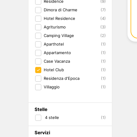
Residence
(9)
Abruzzo
Isole del Golfo di Napoli
Single
Dimora di Charme
Emilia Romagna
Lampedusa
Under 30
(7)
Valle d'Aosta
Pantelleria
Viaggio con Amic
Hotel Residence
(4)
Trentino-Alto Adige
Pet Friendly
Agriturismo
(3)
Friuli-Venezia Giulia
Gourmet & Enog
Camping Village
(2)
Marche
Benessere e Rela
Malta
Aparthotel
(1)
Appartamento
(1)
Case Vacanza
(1)
Hotel Club
(1)
Residenza d'Epoca
(1)
Villaggio
(1)
Stelle
4
stelle
(1)
Servizi