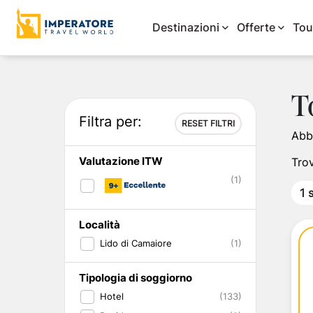
Destinazioni
Offerte
Tou
Aree Geografiche
Vantaggi
Le Nostre Mete
Ospitalità d'Eccellenza
Campania
Sardegna
Isole Minori
Da non perdere
Tipologia di Tou
Stile di Viaggi
Puglia
T
Filtra per:
Campania
Bambini gratis
Italia
Hotel 5 Stelle
Napoli
Villasimius
Ischia
I Tour del Mome
Tour guidati in B
Top Luxury Hote
Gargano
RESET FILTRI
Abbi
Sicilia
Pacchetti di viaggio
Campania
Hotel 4 Stelle
Ischia
Alghero
Procida
City Break da Vi
Tour delle Isole 
Ristoranti Stellati
Alberobe
Sardegna
Offerte per Famiglie
Sicilia
Hotel 3 Stelle
Procida
San Teodoro
Capri
Ponti e Festività
Tour & Soggiorn
Villaggi Top
Salento
Valutazione ITW
Trov
Puglia
Vacanza di lunga durata
Sardegna
Villaggi
Capri
Isole Eolie
Deal of the Mont
Discovery
All Inclusive
(1)
Calabria
Offerte non rimborsabili
Puglia e Basilicata
Hotel Club
Penisola Sorrentina
Isole Egadi
City Break
Per la Famiglia
1
Basilicata
Stay longer & Save
Calabria
Ville
Costiera Amalfitana
Lampedusa
Formula Roulette
Hotel sul mare
Toscana
Lazio
Dimore di Charme
Cilento
Isola di Linosa
Tour Trekking
Sport & Avventu
Località
Lazio
Toscana
Masserie
Pantelleria
Vacanze in Barca
Charme & Storici
Lido di Camaiore
Umbria
Emilia-Romagna
Dammusi
Ustica
City Center Hote
(1)
Liguria
Veneto
Agriturismi
Isola d'Elba
Business & Smar
Veneto
Lombardia
Residence
Isola della Madd
Luna di Miele & A
Tipologia di soggiorno
Lombardia
Trentino-Alto Adige
Appartamenti
Isola di Sant'Ant
Eventi e matrimo
Hotel
(133)
Piemonte
Isole Eolie
Isole Pontine
Adult Only