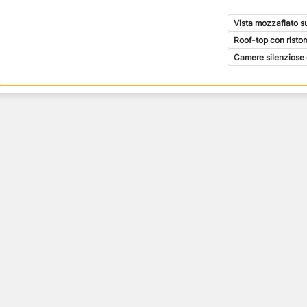
Gallipoli
Siena
Pecorino e vin
Matera
Matera
Trekking Tour 
Vista mozzafiato sul
i
Tropea
Bologna
Prestige Tour 
Roof-top con risto
Taormina
Pisa
Tour delle Iso
Camere silenziose 
astronomia
Roma
Arezzo
x
Verona
Spoleto
Napoli
Noto
Erice
Alghero