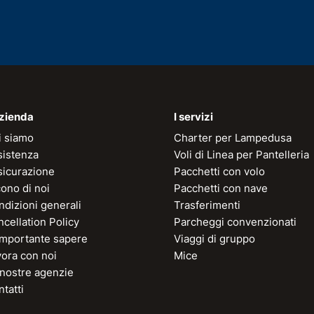
azienda
I servizi
i siamo
Charter per Lampedusa
sistenza
Voli di Linea per Pantelleria
sicurazione
Pacchetti con volo
ono di noi
Pacchetti con nave
dizioni generali
Trasferimenti
cellation Policy
Parcheggi convenzionati
 importante sapere
Viaggi di gruppo
vora con noi
Mice
 nostre agenzie
tatti